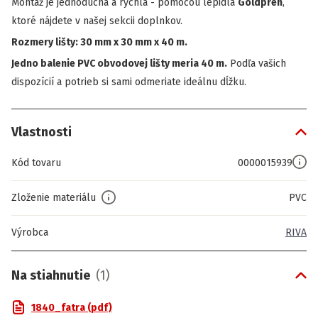
Montáž je jednoduchá a rýchla - pomocou lepidla
Goldprén
,
ktoré nájdete v našej sekcii doplnkov.
Rozmery lišty: 30 mm x 30 mm x 40 m.
Jedno balenie PVC obvodovej lišty meria 40 m.
Podľa vašich
dispozícií a potrieb si sami odmeriate ideálnu dĺžku.
Vlastnosti
Kód tovaru
0000015939
Zloženie materiálu
PVC
Výrobca
RIVA
Na stiahnutie
(
1
)
1840_fatra (pdf)