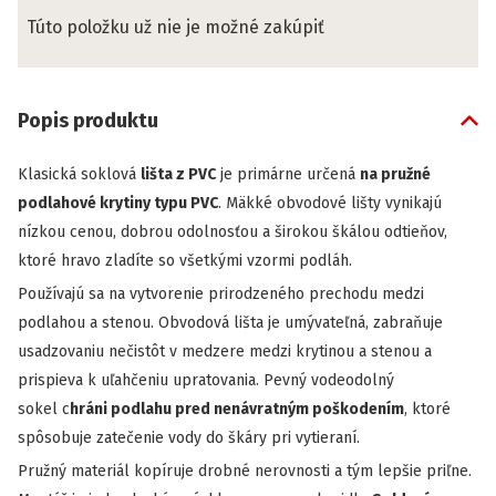
Túto položku už nie je možné zakúpiť
Popis produktu
Klasická soklová
lišta z PVC
je primárne určená
na pružné
podlahové krytiny typu PVC
. Mäkké obvodové lišty vynikajú
nízkou cenou, dobrou odolnosťou a širokou škálou odtieňov,
ktoré hravo zladíte so všetkými vzormi podláh.
Používajú sa na vytvorenie prirodzeného prechodu medzi
podlahou a stenou. Obvodová lišta je umývateľná, zabraňuje
usadzovaniu nečistôt v medzere medzi krytinou a stenou a
prispieva k uľahčeniu upratovania. Pevný vodeodolný
sokel
c
hráni podlahu pred nenávratným poškodením
, ktoré
spôsobuje zatečenie vody do škáry pri vytieraní.
Pružný materiál kopíruje drobné nerovnosti a tým lepšie priľne.