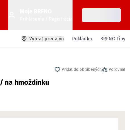
Moje BRENO
Prihlásenie / Registrácia
Vybrať predajňu
Pokládka
BRENO Tipy
Pridať do obľúbených
Porovnať
 / na hmoždinku