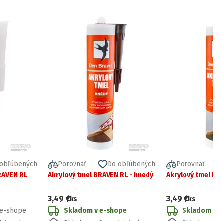
 obľúbených
Porovnať
Do obľúbených
Porovnať
BRAVEN RL
Akrylový tmel BRAVEN RL - hnedý
Akrylový tmel BR
3,49 €
3,49 €
/ks
/ks
 e-shope
Skladom v e-shope
Skladom v 