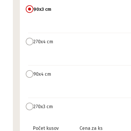
90x3 cm
270x4 cm
90x4 cm
270x3 cm
Pripravené
Počet kusov
Cena za ks