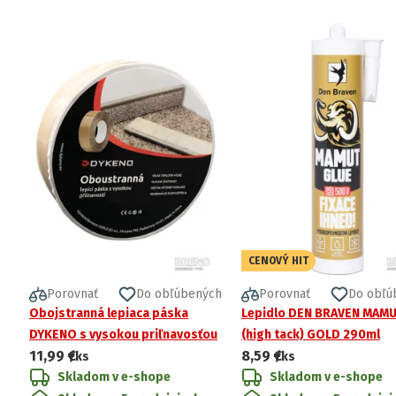
CENOVÝ HIT
Porovnať
Do obľúbených
Porovnať
Do obľú
Obojstranná lepiaca páska
Lepidlo DEN BRAVEN MAM
DYKENO s vysokou priľnavosťou
(high tack) GOLD 290ml
11,99 €
8,59 €
/ks
/ks
Skladom v e-shope
Skladom v e-shope