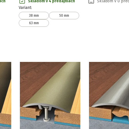
ach
Skladom v 4 predajniach
Skladom v 0 pred
Variant
:
38 mm
50 mm
63 mm