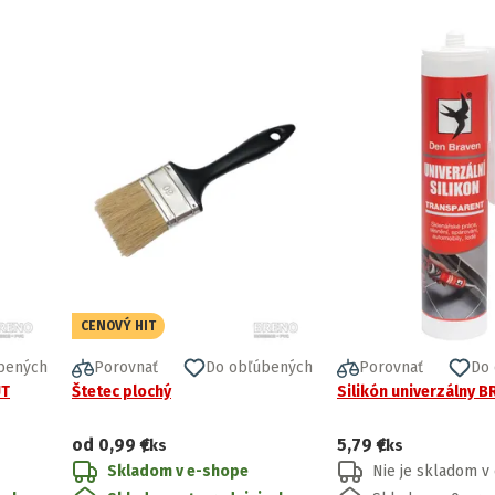
CENOVÝ HIT
bených
Porovnať
Do obľúbených
Porovnať
Do
UT
Štetec plochý
Silikón univerzálny 
od
0,99 €
5,79 €
/ks
/ks
Skladom v e-shope
Nie je skladom v