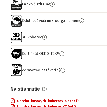
Ľahko čistiteľný
Odolnosť voči mikroorganizmom
3D koberec
Certifikát OEKO-TEX®
Zdravotne nezávadný
Na stiahnutie
(
3
)
Udrzba_kusovych_kobercov_SK (pdf)
Udrzba_kusovych_kobercu_CZ (pdf)