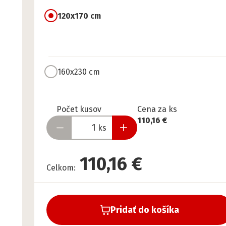
120x170 cm
160x230 cm
Pripravené
Počet kusov
Cena za ks
110,16 €
ks
110,16 €
Celkom
:
Pridať do košíka