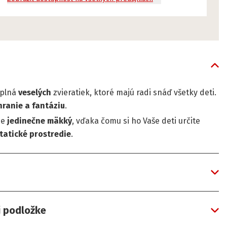
 plná
veselých
zvieratiek, ktoré majú radi snáď všetky deti.
hranie a fantáziu
.
 je
jedinečne mäkký
, vďaka čomu si ho Vaše deti určite
tatické prostredie
.
j podložke