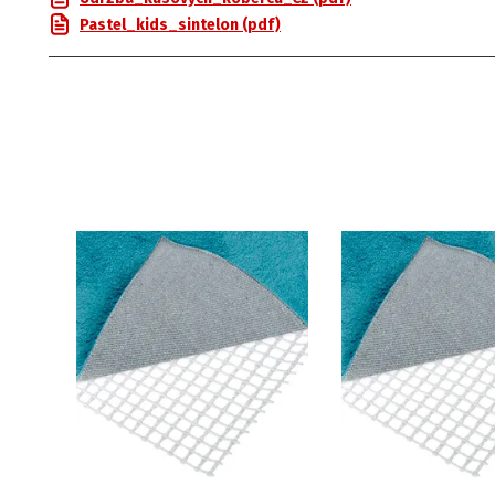
Pastel_kids_sintelon (pdf)