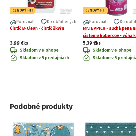
CENOVÝ HIT
CENOVÝ HIT
Porovnať
Do obľúbených
Porovnať
Do obľú
Čistič B-Clean - čistič škvŕn
Mr.TEPPICH - suchá pena n
čistenie kobercov - vôňa 
3,99 €
5,39 €
/ks
/ks
Skladom v e-shope
Skladom v e-shope
Skladom v 5 predajniach
Skladom v 5 predajni
Podobné produkty