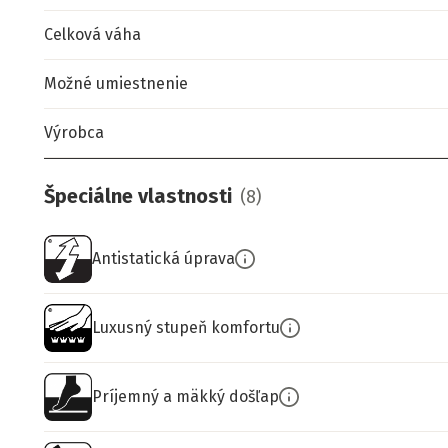
Celková váha
Možné umiestnenie
Výrobca
Špeciálne vlastnosti
(
8
)
Antistatická úprava
Luxusný stupeň komfortu
Príjemný a mäkký došľap