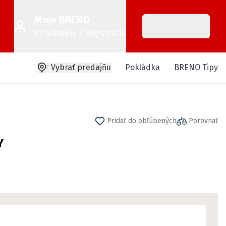
Moje BRENO
Prihlásenie / Registrácia
Vybrať predajňu
Pokládka
BRENO Tipy
Pridať do obľúbených
Porovnať
Y