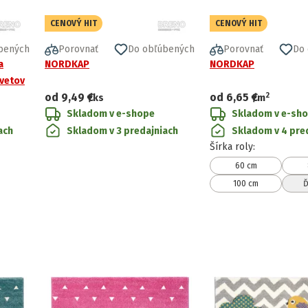
CENOVÝ HIT
CENOVÝ HIT
bených
Porovnať
Do obľúbených
Porovnať
Do
a
NORDKAP
NORDKAP
kvetov
2
od
9,49 €
od
6,65 €
/ks
/
m
Skladom v e-shope
Skladom v e-sh
ach
Skladom v 3 predajniach
Skladom v 4 pre
Šírka roly
:
60 cm
100 cm
Ď