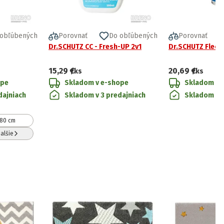
 obľúbených
Porovnať
Do obľúbených
Porovnať
Dr.SCHUTZ CC - Fresh-UP 2v1
Dr.SCHUTZ Fleck
15,29 €
20,69 €
/ks
/ks
ope
Skladom v e-shope
Skladom v 
dajniach
Skladom v 3 predajniach
Skladom v 2
80 cm
alšie