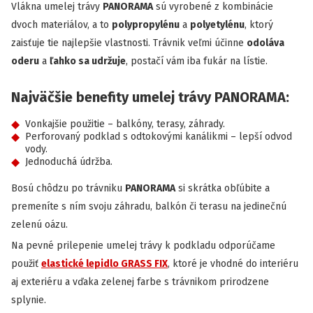
Vlákna umelej trávy
PANORAMA
sú vyrobené z kombinácie
dvoch materiálov, a to
polypropylénu
a
polyetylénu
, ktorý
zaisťuje tie najlepšie vlastnosti. Trávnik veľmi účinne
odoláva
oderu
a
ľahko sa udržuje
, postačí vám iba fukár na lístie.
Najväčšie benefity umelej trávy PANORAMA:
Vonkajšie použitie – balkóny, terasy, záhrady.
Perforovaný podklad s odtokovými kanálikmi – lepší odvod
vody.
Jednoduchá údržba.
Bosú chôdzu po trávniku
PANORAMA
si skrátka obľúbite a
premeníte s ním svoju záhradu, balkón či terasu na jedinečnú
zelenú oázu.
Na pevné prilepenie umelej trávy k podkladu odporúčame
použiť
elastické lepidlo GRASS FIX
, ktoré je vhodné do interiéru
aj exteriéru a vďaka zelenej farbe s trávnikom prirodzene
splynie.