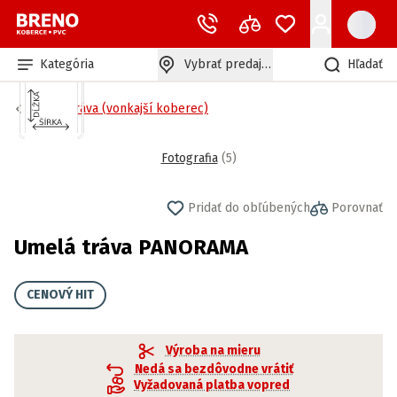
Kategória
Vybrať predajňu
Hľadať
Umelá tráva (vonkajší koberec)
Fotografia
(
5
)
Pridať do obľúbených
Porovnať
Umelá tráva PANORAMA
CENOVÝ HIT
Výroba na mieru
Nedá sa bezdôvodne vrátiť
Vyžadovaná platba vopred