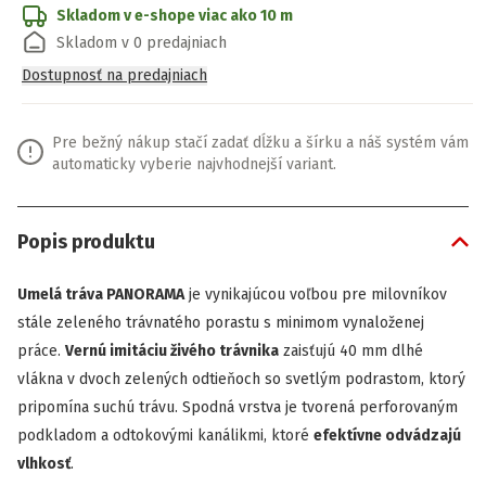
Skladom v e-shope
viac ako 10 m
Skladom v 0 predajniach
Dostupnosť na predajniach
Pre bežný nákup stačí zadať dĺžku a šírku a náš systém vám
automaticky vyberie najvhodnejší variant.
Popis produktu
Umelá tráva PANORAMA
je vynikajúcou voľbou pre milovníkov
stále zeleného trávnatého porastu s minimom vynaloženej
práce.
Vernú imitáciu živého trávnika
zaisťujú 40 mm dlhé
vlákna v dvoch zelených odtieňoch so svetlým podrastom, ktorý
pripomína suchú trávu. Spodná vrstva je tvorená perforovaným
podkladom a odtokovými kanálikmi, ktoré
efektívne odvádzajú
vlhkosť
.