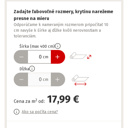
Zadajte ľubovoľné rozmery, krytinu narežeme
presne na mieru
Odporúčame k nameraným rozmerom pripočítať 10
cm navyše k šírke aj dĺžke kvôli nerovnostiam a
toleranciám.
Šírka
(
max
400
cm
)
cm
Dĺžka
cm
17,99 €
2
Cena za m
od
:
Ako sa počíta cena?