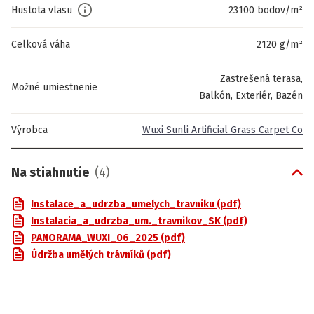
Hustota vlasu
23100 bodov/m²
Celková váha
2120 g/m²
Zastrešená terasa,
Možné umiestnenie
Balkón, Exteriér, Bazén
Výrobca
Wuxi Sunli Artificial Grass Carpet Co
Na stiahnutie
(
4
)
Instalace_a_udrzba_umelych_travniku (pdf)
Instalacia_a_udrzba_um._travnikov_SK (pdf)
PANORAMA_WUXI_06_2025 (pdf)
Údržba umělých trávníků (pdf)