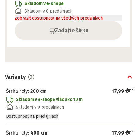
Skladom v e-shope
Skladom v 0 predajniach
Zobraziť dostupnosť na všetkých predajniach
Zadajte šírku
Varianty
(
2
)
2
/
m
Šírka roly
:
200 cm
17,99 €
Skladom v e-shope
viac ako 10 m
Skladom v 0 predajniach
Dostupnosť na predajniach
2
/
m
Šírka roly
:
400 cm
17,99 €