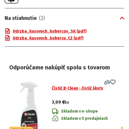
Na stiahnutie
(
2
)
Udrzba_kusovych_kobercov_SK (pdf)
Udrzba_kusovych_kobercu_CZ (pdf)
Odporúčame nakúpiť spolu s tovarom
Čistič B-Clean - čistič škvŕn
3,99 €
/ks
Skladom v e-shope
Skladom v 5 predajniach