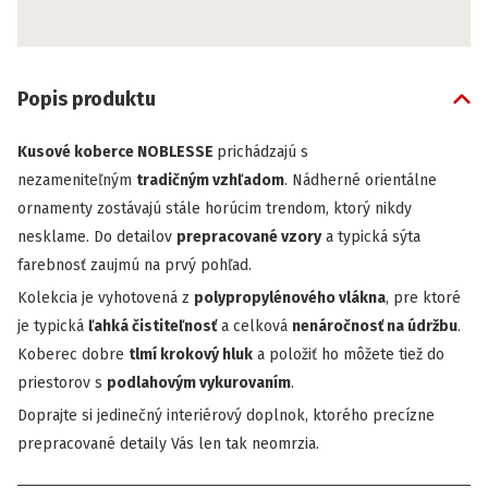
Popis produktu
Kusové koberce NOBLESSE
prichádzajú s
nezameniteľným
tradičným vzhľadom
. Nádherné orientálne
ornamenty zostávajú stále horúcim trendom, ktorý nikdy
nesklame. Do detailov
prepracované vzory
a typická sýta
farebnosť zaujmú na prvý pohľad.
Kolekcia je vyhotovená z
polypropylénového vlákna
, pre ktoré
je typická
ľahká
čistiteľnosť
a celková
nenáročnosť na
údržbu
.
Koberec dobre
tlmí krokový hluk
a položiť ho môžete tiež do
priestorov s
podlahovým vykurovaním
.
Doprajte si jedinečný interiérový doplnok, ktorého precízne
prepracované detaily Vás len tak neomrzia.