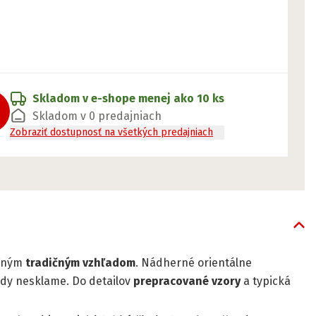
Skladom v e-shope
menej ako 10 ks
Skladom v 0 predajniach
Zobraziť dostupnosť na všetkých predajniach
eľným
tradičným vzhľadom
. Nádherné orientálne
kdy nesklame. Do detailov
prepracované vzory
a typická