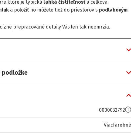
 pre ktoré je typická
ľahká
čistiteľnosť
a celková
hluk
a položiť ho môžete tiež do priestorov s
podlahovým
ecízne prepracované detaily Vás len tak neomrzia.
j podložke
0000032792
Viacfarebné