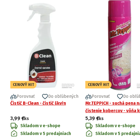
CENOVÝ HIT
CENOVÝ HIT
Porovnať
Do obľúbených
Porovnať
Do obľú
Čistič B-Clean - čistič škvŕn
Mr.TEPPICH - suchá pena n
čistenie kobercov - vôňa 
3,99 €
5,39 €
/ks
/ks
Skladom v e-shope
Skladom v e-shope
Skladom v 5 predajniach
Skladom v 5 predajni