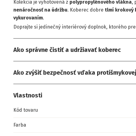
Kolekcia je vyhotovená z
polypropylénového vlákna
,
nenáročnosť na
údržbu
. Koberec dobre
tlmí krokový 
vykurovaním
.
Doprajte si jedinečný interiérový doplnok, ktorého pr
Ako správne čistiť a udržiavať koberec
Ako zvýšiť bezpečnosť vďaka protišmykove
Vlastnosti
Kód tovaru
Farba