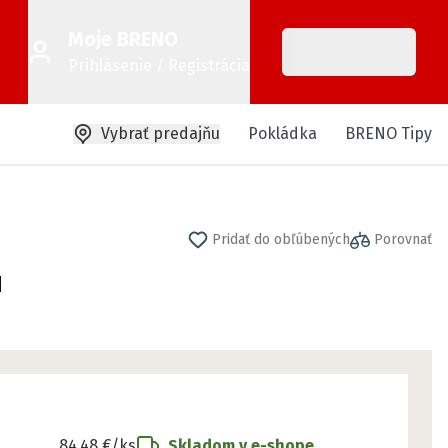
Moje BRENO
Prihlásenie / Registrácia
Vybrať predajňu
Pokládka
BRENO Tipy
Pridať do obľúbených
Porovnať
1
84,48 €
/ks
Skladom v e-shope