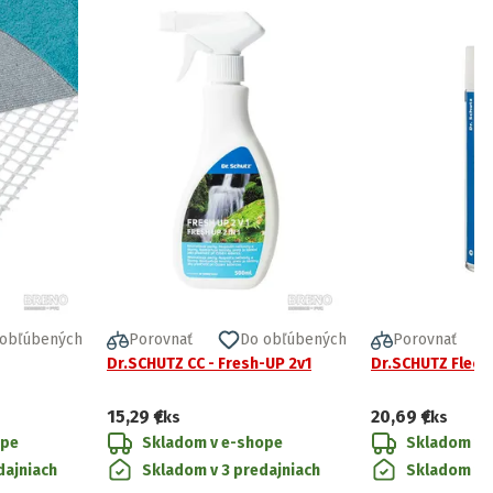
 obľúbených
Porovnať
Do obľúbených
Porovnať
Dr.SCHUTZ CC - Fresh-UP 2v1
Dr.SCHUTZ Fleck
15,29 €
20,69 €
/ks
/ks
ope
Skladom v e-shope
Skladom v 
dajniach
Skladom v 3 predajniach
Skladom v 2