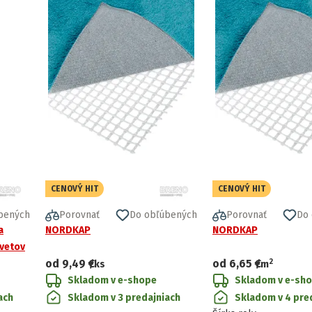
CENOVÝ HIT
CENOVÝ HIT
bených
Porovnať
Do obľúbených
Porovnať
Do
a
NORDKAP
NORDKAP
kvetov
2
od
9,49 €
od
6,65 €
/ks
/
m
Skladom v e-shope
Skladom v e-sh
ach
Skladom v 3 predajniach
Skladom v 4 pre