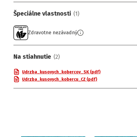
Špeciálne vlastnosti
(
1
)
Zdravotne nezávadný
Na stiahnutie
(
2
)
Udrzba_kusovych_kobercov_SK (pdf)
Udrzba_kusovych_kobercu_CZ (pdf)