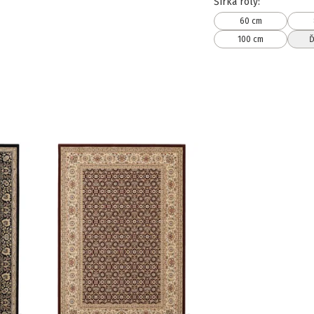
Šírka roly
:
60 cm
100 cm
Ď