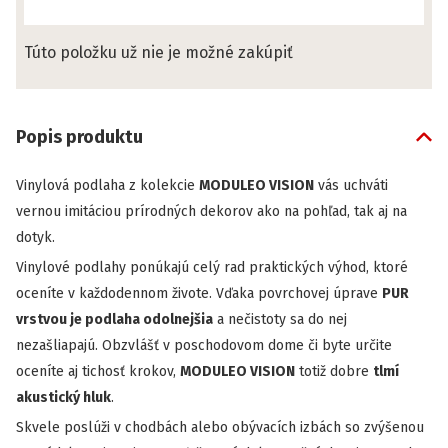
Túto položku už nie je možné zakúpiť
Popis produktu
Vinylová podlaha z kolekcie
MODULEO VISION
vás uchváti
vernou imitáciou prírodných dekorov ako na pohľad, tak aj na
dotyk.
Vinylové podlahy ponúkajú celý rad praktických výhod, ktoré
oceníte v každodennom živote. Vďaka povrchovej úprave
PUR
vrstvou je podlaha odolnejšia
a nečistoty sa do nej
nezašliapajú. Obzvlášť v poschodovom dome či byte určite
oceníte aj tichosť krokov,
MODULEO VISION
totiž dobre
tlmí
akustický hluk
.
Skvele poslúži v chodbách alebo obývacích izbách so zvýšenou