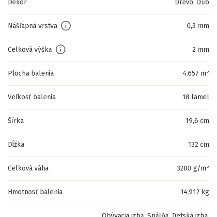
Dekor
Drevo, Dub
Nášľapná vrstva
0,3 mm
Celková výška
2 mm
Plocha balenia
4,657 m²
Veľkosť balenia
18 lamel
Šírka
19,6 cm
Dĺžka
132 cm
Celková váha
3200 g/m²
Hmotnosť balenia
14,912 kg
Obývacia izba, Spálňa, Detská izba,