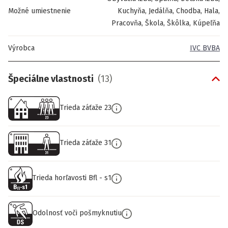
Možné umiestnenie
Kuchyňa, Jedálňa, Chodba, Hala,
Pracovňa, Škola, Škôlka, Kúpeľňa
Výrobca
IVC BVBA
Špeciálne vlastnosti
(
13
)
Trieda záťaže 23
Trieda záťaže 31
Trieda horľavosti Bfl - s1
Odolnosť voči pošmyknutiu