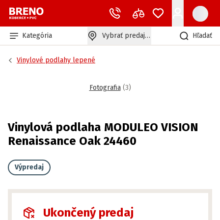
Kategória
Vybrať predajňu
Hľadať
Vinylové podlahy lepené
Fotografia
(
3
)
Vinylová podlaha MODULEO VISION
Renaissance Oak 24460
Výpredaj
Ukončený predaj