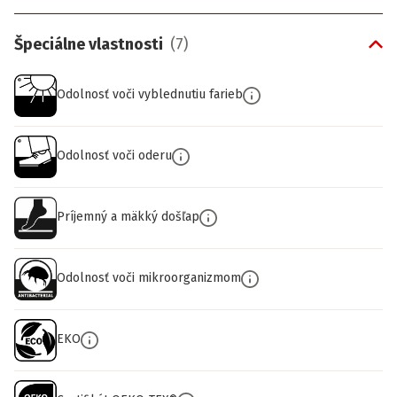
Špeciálne vlastnosti
(
7
)
Odolnosť voči vyblednutiu farieb
Odolnosť voči oderu
Príjemný a mäkký došľap
Odolnosť voči mikroorganizmom
EKO