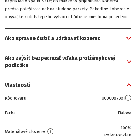
napríklad v spálni. Vstať do mäkkého príjemného koberca
predsa poteší viac než na studené parkety. Pohodlný koberec v
obývačke či detskej izbe vytvorí obľúbené miesto na posedenie.
Ako správne čistiť a udržiavať koberec
Ako zvýšiť bezpečnosť vďaka protišmykovej
podložke
Vlastnosti
Kód tovaru
0000084361
Farba
Fialová
100%
Materiálové zloženie
Polypropylen