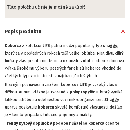
Túto položku už nie je možné zakúpiť
Popis produktu
Koberce
z kolekcie
LIFE
patria medzi populárny typ
shaggy
,
ktorý sa v posledných rokoch teší veľkej obľube. Niet divu,
dlhý
huňatý vlas
pôsobí moderne a okamžite zútulni interiér domova.
Vďaka širokému výberu pestrých farieb sú koberce vhodné do
všetkých typov miestností v najrôznejších štýloch.
Hlavným poznávacím znakom kobercov
LIFE
je vysoký vlas s
dĺžkou 30 mm. Vlákno je tvorené z
polypropylénu
, ktorý vyniká
ľahkou údržbou a odolnosťou voči mikroorganizmom.
Shaggy
úprava poskytuje
kobercu
skvelé komfortné vlastnosti, došľap
je v tomto prípade skutočne príjemný a mäkký.
Trendy bytový doplnok v podobe huňatého koberca
oceníte