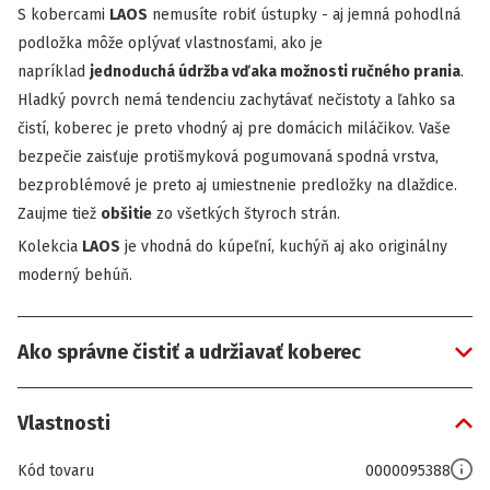
S kobercami
LAOS
nemusíte robiť ústupky - aj jemná pohodlná
podložka môže oplývať vlastnosťami, ako je
napríklad
jednoduchá údržba vďaka možnosti ručného prania
.
Hladký povrch nemá tendenciu zachytávať nečistoty a ľahko sa
čistí, koberec je preto vhodný aj pre domácich miláčikov. Vaše
bezpečie zaisťuje protišmyková pogumovaná spodná vrstva,
bezproblémové je preto aj umiestnenie predložky na dlaždice.
Zaujme tiež
obšitie
zo všetkých štyroch strán.
Kolekcia
LAOS
je vhodná do kúpeľní, kuchýň aj ako originálny
moderný behúň.
Ako správne čistiť a udržiavať koberec
Vlastnosti
Kód tovaru
0000095388