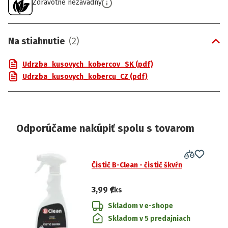
Zdravotne nezávadný
Na stiahnutie
(
2
)
Udrzba_kusovych_kobercov_SK (pdf)
Udrzba_kusovych_kobercu_CZ (pdf)
Odporúčame nakúpiť spolu s tovarom
Čistič B-Clean - čistič škvŕn
3,99 €
/ks
Skladom v e-shope
Skladom v 5 predajniach