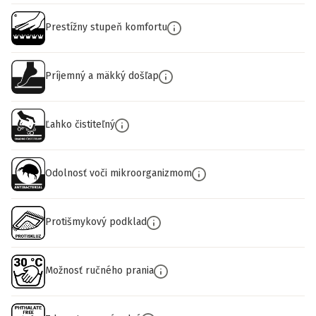
Prestížny stupeň komfortu
Príjemný a mäkký došľap
Ľahko čistiteľný
Odolnosť voči mikroorganizmom
Protišmykový podklad
Možnosť ručného prania