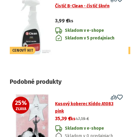
Čistič B-Clean - čistič škvŕn
3,99 €
/ks
Skladom v e-shope
Skladom v 5 predajniach
CENOVÝ HIT
CE
Podobné produkty
25
%
2
Kusový koberec Kiddo A1083
ZĽAVA
Z
pink
35,39 €
/ks
47,19 €
Skladom v e-shope
Skladom v 0 predajniach