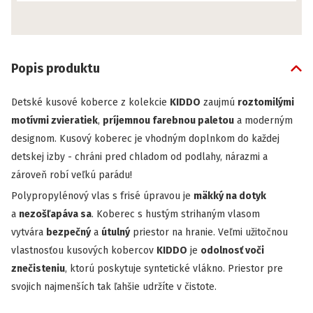
Popis produktu
Detské kusové koberce
z kolekcie
KIDDO
zaujmú
roztomilými
motívmi zvieratiek
,
príjemnou farebnou paletou
a moderným
designom. Kusový koberec je vhodným doplnkom do každej
detskej izby - chráni pred chladom od podlahy, nárazmi a
zároveň robí veľkú parádu!
Polypropylénový vlas s frisé úpravou je
mäkký na dotyk
a
nezošľapáva sa
. Koberec s hustým strihaným vlasom
vytvára
bezpečný
a
útulný
priestor na hranie. Veľmi užitočnou
vlastnosťou
kusových kobercov
KIDDO
je
odolnosť voči
znečisteniu
, ktorú poskytuje syntetické vlákno. Priestor pre
svojich najmenších tak ľahšie udržíte v čistote.