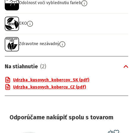
Odolnosť voči vyblednutiu farieb
EKO
Zdravotne nezávadný
Na stiahnutie
(
2
)
Udrzba_kusovych_kobercov_SK (pdf)
Udrzba_kusovych_kobercu_CZ (pdf)
Odporúčame nakúpiť spolu s tovarom