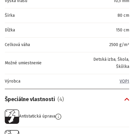
Výška vlasu
10,5 mm
Šírka
80 cm
Dĺžka
150 cm
Celková váha
2500 g/m²
Detská izba, Škola,
Možné umiestnenie
Škôlka
Výrobca
VOPI
Špeciálne vlastnosti
(
4
)
Antistatická úprava