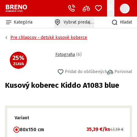
Kategória
Vybrať predajňu
Hľadať
Pre chlapcov - detské kusové koberce
Fotografia
(
6
)
25
%
ZĽAVA
Pridať do obľúbených
Porovnať
Kusový koberec Kiddo A1083 blue
Variant
35,39 €
/ks
80x150 cm
47,19 €