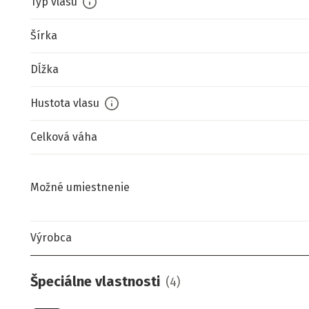
Typ vlasu
Šírka
Dĺžka
Hustota vlasu
Celková váha
Možné umiestnenie
Výrobca
Špeciálne vlastnosti
(
4
)