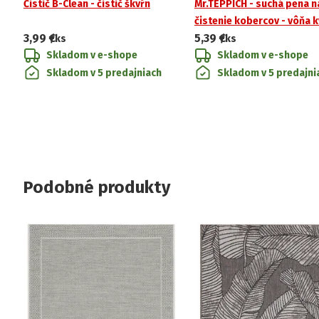
Čistič B-Clean - čistič škvŕn
Mr.TEPPICH - suchá pena n
čistenie kobercov - vôňa 
3,99 €
5,39 €
/ks
/ks
Skladom v e-shope
Skladom v e-shope
Skladom v 5 predajniach
Skladom v 5 predajni
Podobné produkty