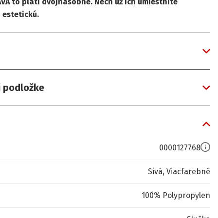
VA to platí dvojnásobne. Nech už ich umiestnite
 estetickú.
j podložke
0000127768
Sivá, Viacfarebné
100% Polypropylen