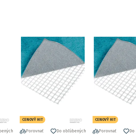
CENOVÝ HIT
CENOVÝ HIT
bených
Porovnať
Do obľúbených
Porovnať
Do