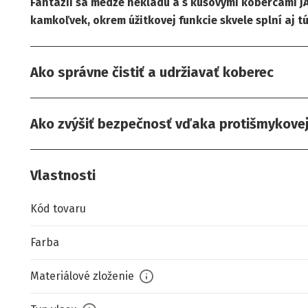
Fantázii sa medze nekladú a s kusovými kobercami JA
kamkoľvek, okrem úžitkovej funkcie skvele splní aj tú
Ako správne čistiť a udržiavať koberec
Ako zvýšiť bezpečnosť vďaka protišmykove
Vlastnosti
Kód tovaru
Farba
Materiálové zloženie