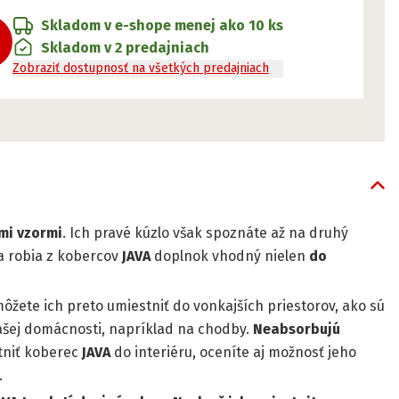
Skladom v e-shope
menej ako 10 ks
Skladom v 2 predajniach
Zobraziť dostupnosť na všetkých predajniach
i vzormi
. Ich pravé kúzlo však spoznáte až na druhý
a robia z kobercov
JAVA
doplnok vhodný nielen
do
môžete ich preto umiestniť do vonkajších priestorov, ako sú
vašej domácnosti, napríklad na chodby.
Neabsorbujú
tniť koberec
JAVA
do interiéru, oceníte aj možnosť jeho
.