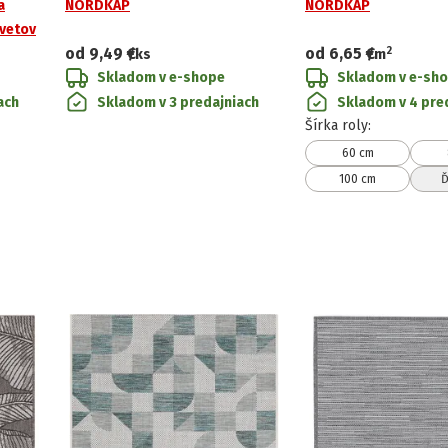
a
NORDKAP
NORDKAP
kvetov
2
od
9,49 €
od
6,65 €
/ks
/
m
Skladom v e-shope
Skladom v e-sh
ach
Skladom v 3 predajniach
Skladom v 4 pre
Šírka roly
:
60 cm
100 cm
Ď