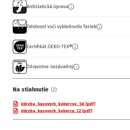
Antistatická úprava
Odolnosť voči vyblednutiu farieb
Certifikát OEKO-TEX®
Zdravotne nezávadný
Na stiahnutie
(
2
)
Udrzba_kusovych_kobercov_SK (pdf)
Udrzba_kusovych_kobercu_CZ (pdf)