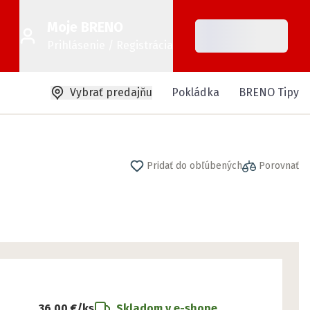
Moje BRENO
Prihlásenie / Registrácia
Vybrať predajňu
Pokládka
BRENO Tipy
Pridať do obľúbených
Porovnať
36,00 €
/ks
Skladom v e-shope