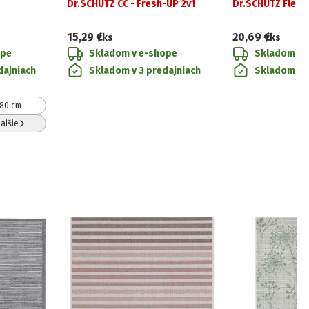
Dr.SCHUTZ CC - Fresh-UP 2v1
Dr.SCHUTZ Fleck
15,29 €
20,69 €
/ks
/ks
ope
Skladom v e-shope
Skladom v 
dajniach
Skladom v 3 predajniach
Skladom v 2
80 cm
alšie