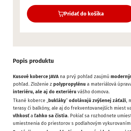
Pridať do košíka
Popis produktu
Kusové koberce JAVA
na prvý pohľad zaujmú
moderným
pohľad. Zloženie z
polypropylénu
a materiálová úprav
interiéru, ale aj do exteriéru
vášho domova.
Tkané koberce „
bukláky
“
odolávajú zvýšenej záťaži
, 
terasy či balkóny, ale aj do frekventovanejších miest 
vlhkosť
a
ľahko sa čistia
. Pokiaľ sa rozhodnete umies
umiestnenia do priestorov s podlahovým vykurovaním