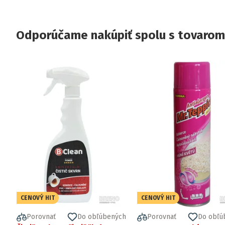
Odporúčame nakúpiť spolu s tovarom
CENOVÝ HIT
CENOVÝ HIT
Porovnať
Do obľúbených
Porovnať
Do obľú