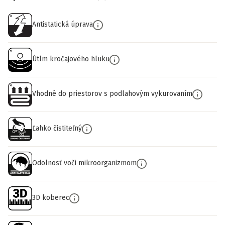
Antistatická úprava
Útlm kročajového hluku
Vhodné do priestorov s podlahovým vykurovaním
Ľahko čistiteľný
Odolnosť voči mikroorganizmom
3D koberec