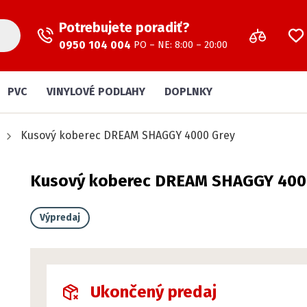
Potrebujete poradiť?
0950 104 004
PO – NE: 8:00 – 20:00
PVC
VINYLOVÉ PODLAHY
DOPLNKY
Kusový koberec DREAM SHAGGY 4000 Grey
Kusový koberec DREAM SHAGGY 400
Výpredaj
Ukončený predaj