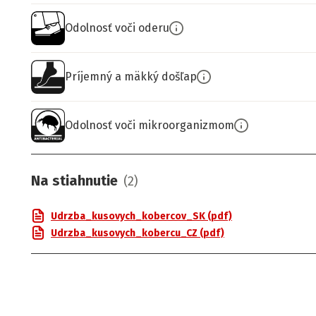
Odolnosť voči oderu
Príjemný a mäkký došľap
Odolnosť voči mikroorganizmom
Na stiahnutie
(
2
)
Udrzba_kusovych_kobercov_SK (pdf)
Udrzba_kusovych_kobercu_CZ (pdf)