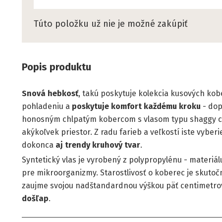
Túto položku už nie je možné zakúpiť
Popis produktu
Snová hebkosť
, takú poskytuje kolekcia kusových ko
pohladeniu a
poskytuje komfort každému kroku
- dop
honosným chlpatým kobercom s vlasom typu shaggy cít
akýkoľvek priestor. Z radu farieb a veľkostí iste vyber
dokonca
aj trendy kruhový tvar
.
Syntetický vlas je vyrobený z polypropylénu - materiál
pre mikroorganizmy. Starostlivosť o koberec je skuto
zaujme svojou nadštandardnou výškou päť centimetrov
došľap
.