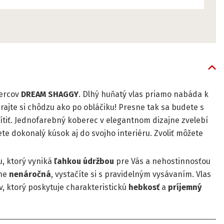
bercov
DREAM SHAGGY
. Dlhý huňatý vlas priamo nabáda k
rajte si chôdzu ako po obláčiku! Presne tak sa budete s
iť. Jednofarebný koberec v elegantnom dizajne zvelebí
iete dokonalý kúsok aj do svojho interiéru. Zvoliť môžete
u, ktorý vyniká
ľahkou údržbou
pre Vás a nehostinnosťou
čne
nenáročná
, vystačíte si s pravidelným vysávaním. Vlas
, ktorý poskytuje charakteristickú
hebkosť
a
príjemný