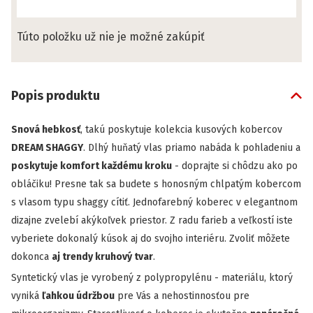
Túto položku už nie je možné zakúpiť
Popis produktu
Snová hebkosť
, takú poskytuje kolekcia kusových kobercov
DREAM SHAGGY
. Dlhý huňatý vlas priamo nabáda k pohladeniu a
poskytuje komfort každému kroku
- doprajte si chôdzu ako po
obláčiku! Presne tak sa budete s honosným chlpatým kobercom
s vlasom typu shaggy cítiť. Jednofarebný koberec v elegantnom
dizajne zvelebí akýkoľvek priestor. Z radu farieb a veľkostí iste
vyberiete dokonalý kúsok aj do svojho interiéru. Zvoliť môžete
dokonca
aj trendy kruhový tvar
.
Syntetický vlas je vyrobený z polypropylénu - materiálu, ktorý
vyniká
ľahkou údržbou
pre Vás a nehostinnosťou pre