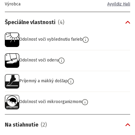
Výrobca
Ayyildiz Hali
Špeciálne vlastnosti
(
4
)
Odolnosť voči vyblednutiu farieb
Odolnosť voči oderu
Príjemný a mäkký došľap
Odolnosť voči mikroorganizmom
Na stiahnutie
(
2
)