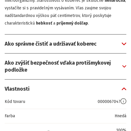
mikroorganizmy. Starostlivosť o koberec je skutočne
nenáročná
,
vystačíte si s pravidelným vysávaním. Vlas zaujme svojou
nadštandardnou výškou päť centimetrov, ktorý poskytuje
charakteristickú
hebkosť
a
príjemný došľap
.
Ako správne čistiť a udržiavať koberec
Ako zvýšiť bezpečnosť vďaka protišmykovej
podložke
Vlastnosti
Kód tovaru
0000067047
Farba
Hnedá
100%