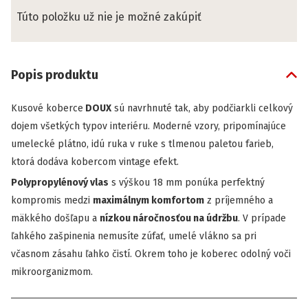
Túto položku už nie je možné zakúpiť
Popis produktu
Kusové koberce
DOUX
sú navrhnuté tak, aby podčiarkli celkový
dojem všetkých typov interiéru. Moderné vzory, pripomínajúce
umelecké plátno, idú ruka v ruke s tlmenou paletou farieb,
ktorá dodáva kobercom vintage efekt.
Polypropylénový vlas
s výškou 18 mm ponúka perfektný
kompromis medzi
maximálnym komfortom
z príjemného a
mäkkého došľapu a
nízkou
náročnosťou na údržbu
. V prípade
ľahkého zašpinenia nemusíte zúfať, umelé vlákno sa pri
včasnom zásahu ľahko čistí. Okrem toho je koberec odolný voči
mikroorganizmom.