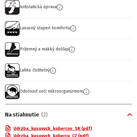
Antistatická úprava
Luxusný stupeň komfortu
Príjemný a mäkký došľap
Ľahko čistiteľný
Odolnosť voči mikroorganizmom
Na stiahnutie
(
2
)
Udrzba_kusovych_kobercov_SK (pdf)
Udrzba_kusovych_kobercu_CZ (pdf)