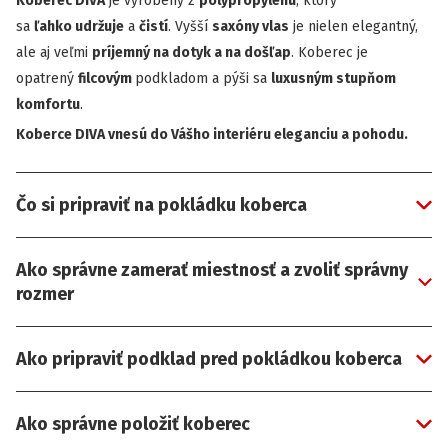
Koberec DIVA
je vyrobený z
polypropylénu
, ktorý
sa
ľahko udržuje
a
čistí
. Vyšší
saxóny vlas
je nielen elegantný,
ale aj veľmi
príjemný na dotyk a na došľap
. Koberec je
opatrený
filcovým
podkladom a pýši sa
luxusným stupňom
komfortu
.
Koberce DIVA vnesú do Vášho interiéru eleganciu a pohodu.
Čo si pripraviť na pokládku koberca
Ako správne zamerať miestnosť a zvoliť správny
rozmer
Ako pripraviť podklad pred pokládkou koberca
Ako správne položiť koberec