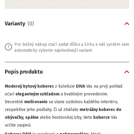
Varianty
(
0
)
Pre bežný nákup stačí zadať dĺžku a šírku a náš systém vám
automaticky vyberie najvhodnejší variant.
Popis produktu
Moderný bytový koberec
z kolekcie
DIVA
Vás na prvý pohľad
očarí
elegantným vzhľadom
a kvalitným prevedením.
Decentné
melírovanie
sa stane ozdobou každého interiéru,
respektíve jeho podlahy. Či už zháňate
metrážny koberec do
obývačky, spálne
alebo hosťovskej izby, tieto
koberce
Vás
určite zaujmú.