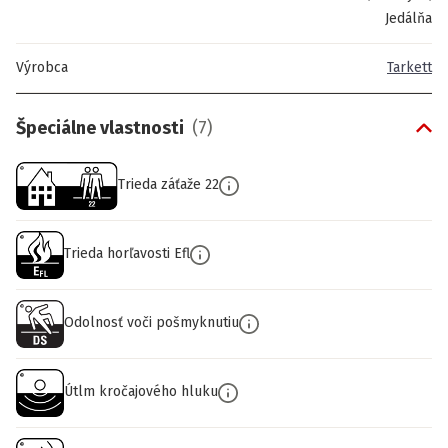
Jedálňa
Výrobca
Tarkett
Špeciálne vlastnosti
(
7
)
Trieda záťaže 22
Trieda horľavosti Efl
Odolnosť voči pošmyknutiu
Útlm kročajového hluku