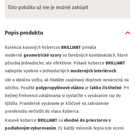
Túto položku už nie je možné zakúpiť
Popis produktu
Kolekcia kusových kobercov
BRILLIANT
prináša
moderné
geometrické vzory
vo farebných kombináciách, ktoré
pôsobia jednoducho, ale efektívne. Pútavé koberce
BRILLIANT
najlepšie vyniknú v jednoduchých
moderných interiéroch
.
Ide o ideálnu voľbu, ak hľadáte zaujímavý doplnok nenáročný na
údržbu. Použité
polypropylénové vlákno
je
ľahko čistiteľné
. Pri
bežnej frekvencii zaťažovania si vystačíte s vysávaním raz do
týždňa. Pravidelné vysávanie je kľúčové na zabránenie
preniknutiu nečistôt do vlasu koberca.
Kusové koberce
BRILLIANT
sú
vhodné do priestorov s
podlahovým vykurovaním
, čo každý milovník tepla iste ocení.