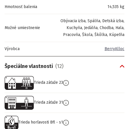
Hmotnosť balenia
14,535 kg
Obývacia izba, Spálňa, Detská izba,
Možné umiestnenie
Kuchyňa, Jedálňa, Chodba, Hala,
Pracovňa, Škola, Škôlka, Kúpeľňa
Výrobca
BerryAlloc
Špeciálne vlastnosti
(
12
)
Trieda záťaže 23
Trieda záťaže 31
Trieda horľavosti Bfl - s1