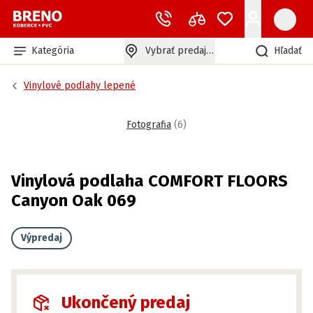
Kategória
Vybrať predajňu
Hľadať
Vinylové podlahy lepené
Fotografia
(
6
)
Vinylová podlaha COMFORT FLOORS
Canyon Oak 069
Výpredaj
Ukončený predaj