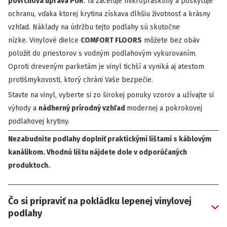
povrchová úprava PUR
. Tá zaceľuje mikropraskliny a poskytuje
ochranu, vďaka ktorej krytina získava dlhšiu životnosť a krásny
vzhľad. Náklady na údržbu tejto podlahy sú skutočne
nízke. Vinylové dielce
COMFORT FLOORS
môžete bez obáv
položiť do priestorov s vodným podlahovým vykurovaním.
Oproti dreveným parketám je vinyl tichší a vyniká aj atestom
protišmykovosti, ktorý chráni Vaše bezpečie.
Stavte na vinyl, vyberte si zo širokej ponuky vzorov a užívajte si
výhody a
nádherný prírodný vzhľad
modernej a pokrokovej
podlahovej krytiny.
Nezabudnite podlahy doplniť praktickými lištami s káblovým
kanálikom. Vhodnú lištu nájdete dole v odporúčaných
produktoch.
Čo si pripraviť na pokládku lepenej vinylovej
podlahy