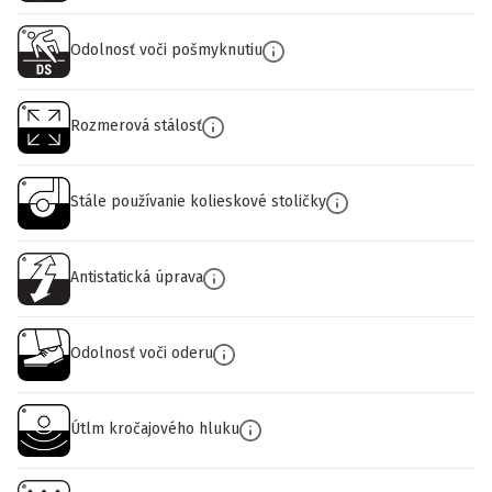
Odolnosť voči pošmyknutiu
Rozmerová stálosť
Stále používanie kolieskové stoličky
Antistatická úprava
Odolnosť voči oderu
Útlm kročajového hluku