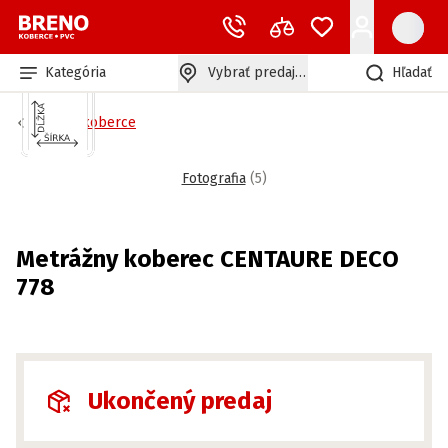
Kategória
Vybrať predajňu
Hľadať
Bytové koberce
Fotografia
(
5
)
Metrážny koberec CENTAURE DECO
778
Ukončený predaj