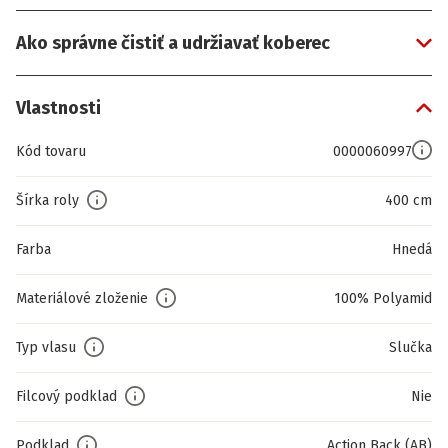
Ako správne čistiť a udržiavať koberec
Vlastnosti
Kód tovaru
0000060997
Šírka roly
400 cm
Farba
Hnedá
Materiálové zloženie
100% Polyamid
Typ vlasu
Slučka
Filcový podklad
Nie
Podklad
Action Back (AB)