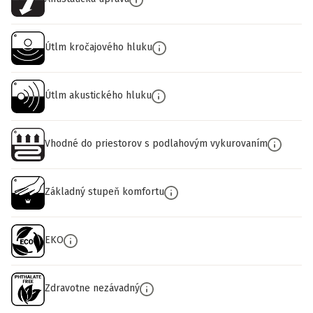
Útlm kročajového hluku
Útlm akustického hluku
Vhodné do priestorov s podlahovým vykurovaním
Základný stupeň komfortu
EKO
Zdravotne nezávadný