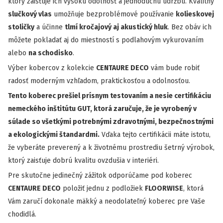
ktorý zaisťuje ich vysokú odolnosť a jednoduchú údržbu. Kvalitný
slučkový vlas
umožňuje bezproblémové používanie
kolieskovej
stoličky
a účinne
tlmí kročajový aj akustický hluk
. Bez obáv ich
môžete pokladať aj do miestností s podlahovým vykurovaním
alebo
na schodisko
.
Výber kobercov z kolekcie
CENTAURE DECO
vám bude robiť
radosť moderným vzhľadom, praktickosťou a odolnosťou.
Tento koberec prešiel prísnym testovaním a nesie certifikáciu
nemeckého inštitútu GUT, ktorá zaručuje, že je vyrobený v
súlade so všetkými potrebnými zdravotnými, bezpečnostnými
a ekologickými štandardmi.
Vďaka tejto certifikácii máte istotu,
že vyberáte preverený a k životnému prostrediu šetrný výrobok,
ktorý zaisťuje dobrú kvalitu ovzdušia v interiéri.
Pre skutočne jedinečný zážitok odporúčame pod koberec
CENTAURE DECO
položiť jednu z podložiek
FLOORWISE
, ktorá
Vám zaručí dokonale mäkký a neodolateľný koberec pre Vaše
chodidlá.