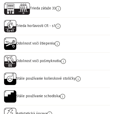
Trieda záťaže 33
Trieda horľavosti Cfl - s1
Odolnosť voči štiepeniu
Odolnosť voči pošmyknutiu
Stále používanie kolieskové stoličky
Stále používanie schodiska
Antistatická úprava