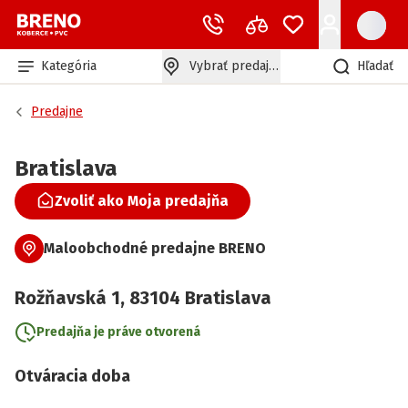
Kategória
Vybrať predajňu
Hľadať
Predajne
Bratislava
Zvoliť ako Moja predajňa
Maloobchodné predajne BRENO
Rožňavská
1
,
83104
Bratislava
Predajňa je práve otvorená
Otváracia doba