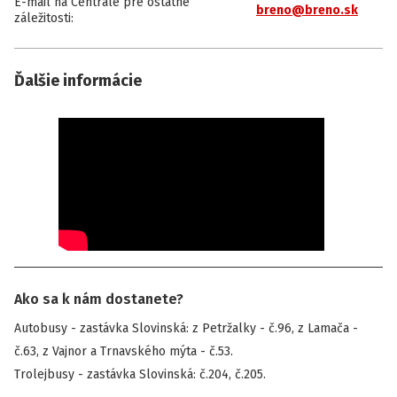
E-mail na Centrále pre ostatné
breno@breno.sk
záležitosti
:
Ďalšie informácie
Ako sa k nám dostanete?
Autobusy - zastávka Slovinská: z Petržalky - č.96, z Lamača -
č.63, z Vajnor a Trnavského mýta - č.53.
Trolejbusy - zastávka Slovinská: č.204, č.205.