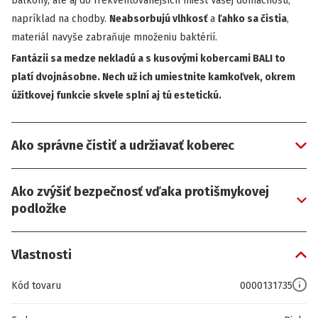
balkóny, ale aj do frekventovanejších miest Vašej domácnosti,
napríklad na chodby.
Neabsorbujú vlhkosť
a
ľahko sa
čistia
,
materiál navyše zabraňuje množeniu baktérií.
Fantázii sa medze nekladú a s kusovými kobercami BALI to
platí dvojnásobne. Nech už ich umiestnite kamkoľvek, okrem
úžitkovej funkcie skvele splní aj tú estetickú.
Ako správne čistiť a udržiavať koberec
Ako zvýšiť bezpečnosť vďaka protišmykovej
podložke
Vlastnosti
Kód tovaru
0000131735