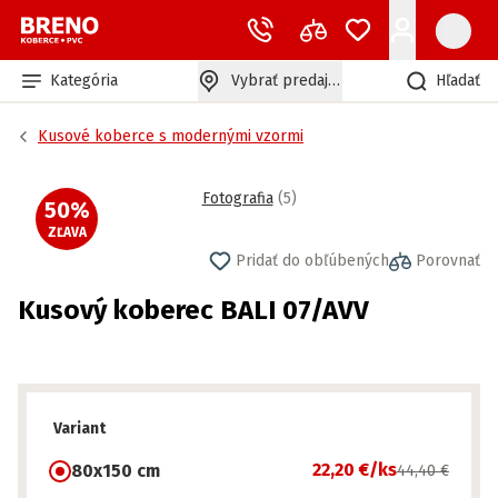
Kategória
Vybrať predajňu
Hľadať
Kusové koberce s modernými vzormi
Fotografia
(
5
)
50
%
ZĽAVA
Pridať do obľúbených
Porovnať
Kusový koberec BALI 07/AVV
Variant
22,20 €
/ks
80x150 cm
44,40 €