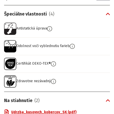
Špeciálne vlastnosti
(
4
)
Antistatická úprava
Odolnosť voči vyblednutiu farieb
Certifikát OEKO-TEX®
Zdravotne nezávadný
Na stiahnutie
(
2
)
Udrzba_kusovych_kobercov_SK (pdf)