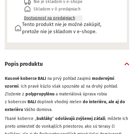
Nie je skladom v e-shope
Skladom v 0 predajniach
Dostupnosť na predajniach
Tento produkt nie je možné zakúpiť,
pretože nie je skladom v e-shope.
Popis produktu
Kusové koberce BALI
na prvý pohľad zaujmú
modernými
vzormi
. Ich pravé kúzlo však spoznáte až na druhý pohľad.
Zloženie z
polypropylénu
a materiálová úprava robia
z kobercov
BALI
doplnok vhodný nielen
do interiéru, ale aj do
exteriéru
Vášho domova.
Tkané koberce „
bukláky
“
odolávajú zvýšenej záťaži
, môžete ich
preto umiestniť do vonkajších priestorov, ako sú terasy či