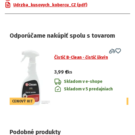
Udrzba_kusovych_kobercu_CZ (pdf)
Odporúčame nakúpiť spolu s tovarom
Čistič B-Clean - čistič škvŕn
3,99 €
/ks
Skladom v e-shope
Skladom v 5 predajniach
CENOVÝ HIT
CE
Podobné produkty