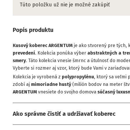
Túto položku už nie je možné zakúpiť
Popis produktu
Kusový koberec
ARGENTUM
je ako stvorený pre tých,
prevedení
. Kolekcia ponúka výber
abstraktných a tre
smery
. Táto kolekcia vnesie šmrnc a útulnosť do mode
Vyberte si rozmer aj vzor, ktorý bude Vami v zariaďova
Kolekcia je vyrobená z
polypropylénu
, ktorý sa veľmi
zdobí aj
mimoriadne hustý
(milión bodov na meter št
ARGENTUM
vnesiete do svojho domova
súčasný luxus
Ako správne čistiť a udržiavať koberec