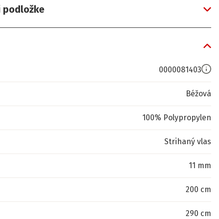
j podložke
0000081403
Béžová
100% Polypropylen
Strihaný vlas
11 mm
200 cm
290 cm