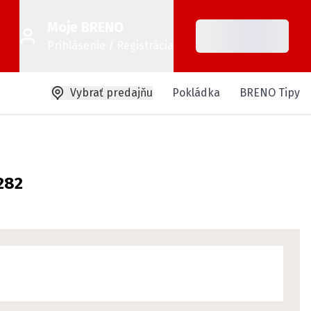
Moje BRENO
Prihlásenie / Registrácia
Vybrať predajňu
Pokládka
BRENO Tipy
282