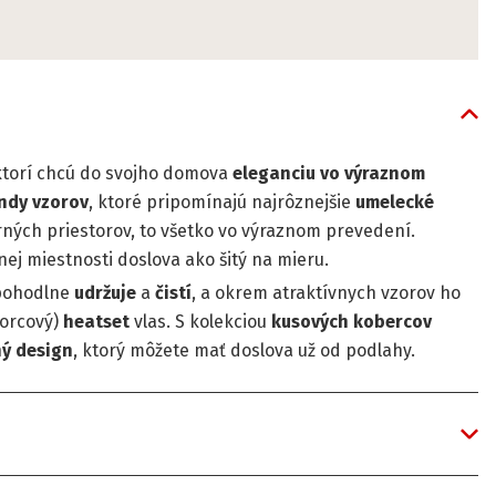
 ktorí chcú do svojho domova
eleganciu vo výraznom
ndy vzorov
, ktoré pripomínajú najrôznejšie
umelecké
rných priestorov, to všetko vo výraznom prevedení.
nej miestnosti doslova ako šitý na mieru.
 pohodlne
udržuje
a
čistí
, a okrem atraktívnych vzorov ho
vorcový)
heatset
vlas. S kolekciou
kusových kobercov
ný design
, ktorý môžete mať doslova už od podlahy.