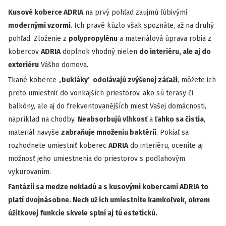
Kusové koberce ADRIA
na prvý pohľad zaujmú ľúbivými
modernými vzormi
. Ich pravé kúzlo však spoznáte, až na druhý
pohľad. Zloženie z
polypropylénu
a materiálová úprava robia z
kobercov
ADRIA
doplnok vhodný nielen
do interiéru, ale aj do
exteriéru
Vášho domova.
Tkané koberce „
bukláky
“
odolávajú zvýšenej záťaži
, môžete ich
preto umiestniť do vonkajších priestorov, ako sú terasy či
balkóny, ale aj do frekventovanějších miest Vašej domácnosti,
napríklad na chodby.
Neabsorbujú vlhkosť
a
ľahko sa čistia
,
materiál navyše
zabraňuje množeniu baktérií
. Pokiaľ sa
rozhodnete umiestniť koberec
ADRIA
do interiéru, oceníte aj
možnosť jeho umiestnenia do priestorov s podlahovým
vykurovaním.
Fantázii sa medze nekladú a s kusovými kobercami ADRIA to
platí dvojnásobne. Nech už ich umiestnite kamkoľvek, okrem
úžitkovej funkcie skvele splní aj tú estetickú.