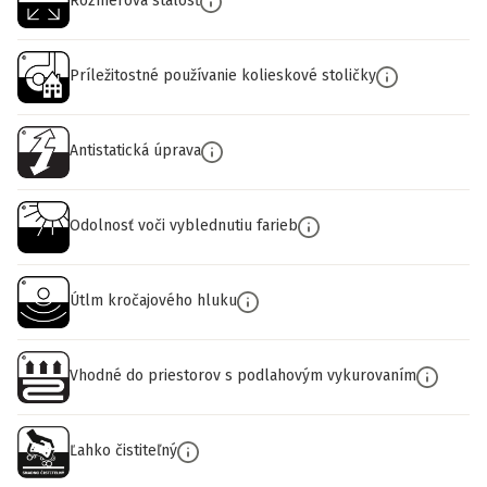
Rozmerová stálosť
Príležitostné používanie kolieskové stoličky
Antistatická úprava
Odolnosť voči vyblednutiu farieb
Útlm kročajového hluku
Vhodné do priestorov s podlahovým vykurovaním
Ľahko čistiteľný