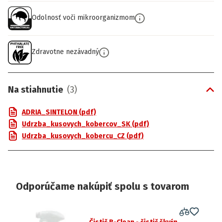
Odolnosť voči mikroorganizmom
Zdravotne nezávadný
Na stiahnutie
(
3
)
ADRIA_SINTELON (pdf)
Udrzba_kusovych_kobercov_SK (pdf)
Udrzba_kusovych_kobercu_CZ (pdf)
Odporúčame nakúpiť spolu s tovarom