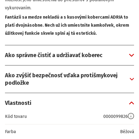
vykurovaním.
Fantázii sa medze nekladú a s kusovými kobercami ADRIA to
platí dvojnásobne. Nech už ich umiestnite kamkoľvek, okrem
úžitkovej funkcie skvele splní aj tú estetickú.
Ako správne čistiť a udržiavať koberec
Ako zvýšiť bezpečnosť vďaka protišmykovej
podložke
Vlastnosti
Kód tovaru
0000099826
Farba
Béžová