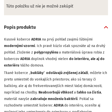
Túto položku už nie je možné zakúpiť
Popis produktu
Kusové koberce
ADRIA
na prvý pohľad zaujmú ľúbivými
modernými vzormi
. Ich pravé kúzlo však spoznáte až na druhý
pohľad. Zloženie z
polypropylénu
a materiálová úprava robia z
kobercov
ADRIA
doplnok vhodný nielen
do interiéru, ale aj do
exteriéru
Vášho domova.
Tkané koberce „
bukláky
“
odolávajú zvýšenej záťaži
, môžete ich
preto umiestniť do vonkajších priestorov, ako sú terasy či
balkóny, ale aj do frekventovanejších miest Vašej domácnosti,
napríklad na chodby.
Neabsorbujú vlhkosť
a
ľahko sa čistia
,
materiál navyše
zabraňuje množeniu baktérií
. Pokiaľ sa
rozhodnete umiestniť koberec
ADRIA
do interiéru, oceníte aj
možnosť jeho umiestnenia do priestorov s podlahovým