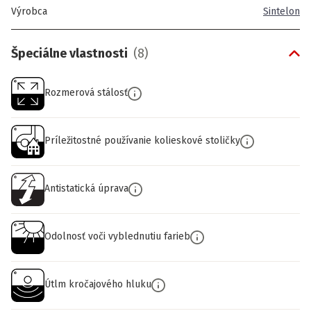
Výrobca
Sintelon
Špeciálne vlastnosti
(
8
)
Rozmerová stálosť
Príležitostné používanie kolieskové stoličky
Antistatická úprava
Odolnosť voči vyblednutiu farieb
Útlm kročajového hluku